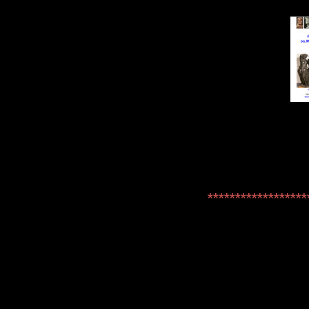
******************