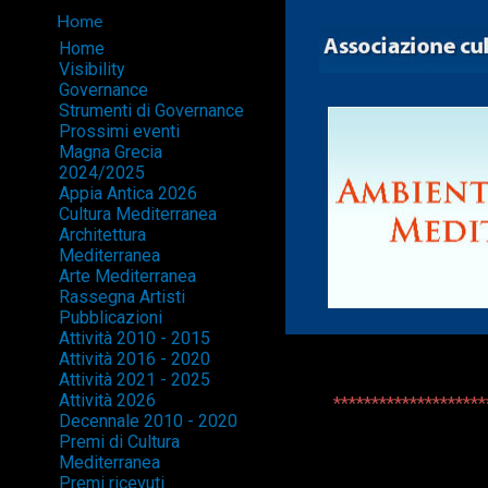
Home
Home
Visibility
Governance
Strumenti di Governance
Prossimi eventi
Magna Grecia
2024/2025
Appia Antica 2026
Cultura Mediterranea
Architettura
Mediterranea
Arte Mediterranea
Rassegna Artisti
Pubblicazioni
Attività 2010 - 2015
Attività 2016 - 2020
Attività 2021 - 2025
Attività 2026
********************
Decennale 2010 - 2020
Premi di Cultura
Mediterranea
Premi ricevuti