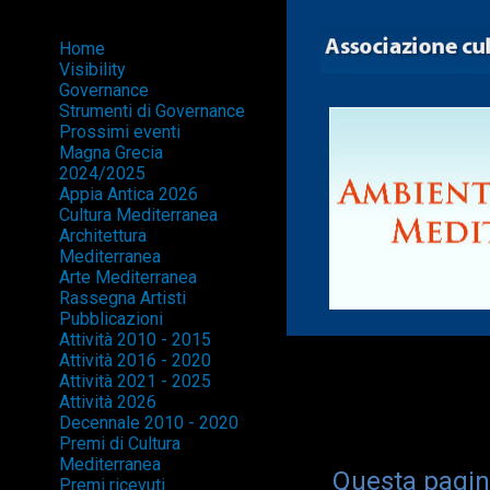
Home
Visibility
Governance
Strumenti di Governance
Prossimi eventi
Magna Grecia
2024/2025
Appia Antica 2026
Cultura Mediterranea
Architettura
Mediterranea
Arte Mediterranea
Rassegna Artisti
Pubblicazioni
Attività 2010 - 2015
Attività 2016 - 2020
Attività 2021 - 2025
Attività 2026
Decennale 2010 - 2020
Premi di Cultura
Mediterranea
Questa pagin
Premi ricevuti